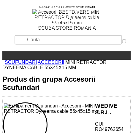
MAGAZIN ECHIPAMENTE SCUFUNDARI
SCUBA STORE ROMANIA
SCUFUNDARI
ACCESORII
MINI RETRACTOR
DYNEEMA CABLE 55X45X15 MM
Produs din grupa Accesorii
Scufundari
WEDIVE
S.R.L.
CUI:
80529613026 - RETRACTOR
RO49762654