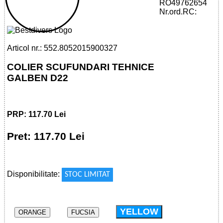
80520159003 - TECHNICAL COLLAR
RO49762654
TK0119
Nr.ord.RC:
Articol nr.: 552.8052015900327
COLIER SCUFUNDARI TEHNICE
GALBEN D22
PRP: 117.70 Lei
Pret: 117.70 Lei
!
Disponibilitate:
STOC LIMITAT
YELLOW
ORANGE
FUCSIA