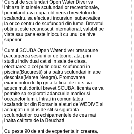
Cursul de scufundari Open Water Diver va
initiaza in tainele scufundarilor recreationale,
permitandu-va dupa obtinerea brevetului de
scafandru, sa efectuati incursiuni subacvatice
la orice centru de scufundari din lume. Brevetul
obtinut este recunoscut international, valabil pe
viata sau pana este inlocuit cu unul de nivel
superior.
Cursul SCUBA Open Water diver presupune
parcurgerea sesiunilor de teorie, atat prin
studiu individual cat si in sala de clasa,
efectuarea a cel putin doua scufundari in
piscina(Bucuresti) si a patru scufundari in ape
deschise(Marea Neagra). Promovarea
examenului de tip grila la final de curs, va
aduce mult doritul brevet SCUBA, licenta ce va
permite sa explorati adancurile marilor si
oceanelor lumii. Intrati in comunitatea
scafandrilor din Romania alaturi de WEDIVE si
adaugati un plus de stil si siguranta
scufundarilor, cu echipamentele de cea mai
inalta calitate de la Beuchat!
Cu peste 90 de ani de experienta in crearea,