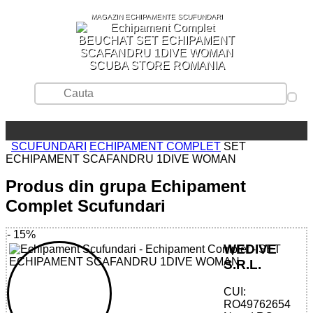
MAGAZIN ECHIPAMENTE SCUFUNDARI
SCUBA STORE ROMANIA
SCUFUNDARI
ECHIPAMENT COMPLET
SET
ECHIPAMENT SCAFANDRU 1DIVE WOMAN
Produs din grupa Echipament
Complet Scufundari
- 15%
WEDIVE
S.R.L.
CUI:
66666660002 - SET ECHIPAMENT
RO49762654