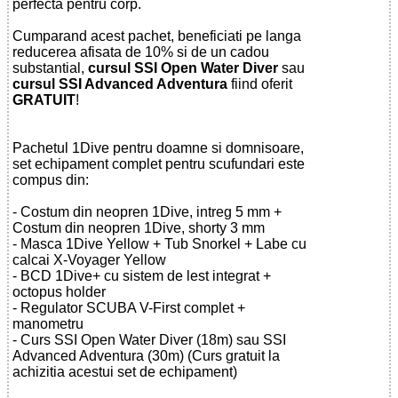
perfecta pentru corp.
Cumparand acest pachet, beneficiati pe langa
reducerea afisata de 10% si de un cadou
substantial,
cursul SSI Open Water Diver
sau
cursul SSI Advanced Adventura
fiind oferit
GRATUIT
!
Pachetul 1Dive pentru doamne si domnisoare,
set echipament complet pentru scufundari este
compus din:
- Costum din neopren 1Dive, intreg 5 mm +
Costum din neopren 1Dive, shorty 3 mm
- Masca 1Dive Yellow + Tub Snorkel + Labe cu
calcai X-Voyager Yellow
- BCD 1Dive+ cu sistem de lest integrat +
octopus holder
- Regulator SCUBA V-First complet +
manometru
- Curs SSI Open Water Diver (18m) sau SSI
Advanced Adventura (30m) (Curs gratuit la
achizitia acestui set de echipament)