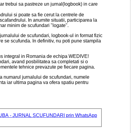
ar trebui sa pastreze un jurnal(logbook) in care
ului si poate sa fie cerut la centrele de
cafandrului. In anumite situatii, participarea la
mar minim de scufundari "logate".
 jurnalului de scufundari, logbook-ul in format fizic
re se scufunda. In definitiv, nu poti pune stampila
dus integral in Romania de echipa WEDIVE!
ari, avand posbilitatea sa completati si o
lementele tehnice prevazute pe fiecare pagina.
 la numarul jurnalului de scufundari, numele
nta iar ultima pagina va ofera spatiu pentru