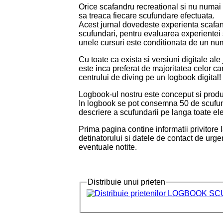
Orice scafandru recreational si nu numai 
sa treaca fiecare scufundare efectuata.
Acest jurnal dovedeste experienta scafandr
scufundari, pentru evaluarea experientei s
unele cursuri este conditionata de un nu
Cu toate ca exista si versiuni digitale ale
este inca preferat de majoritatea celor ca
centrului de diving pe un logbook digital!
Logbook-ul nostru este conceput si pro
In logbook se pot consemna 50 de scufund
descriere a scufundarii pe langa toate e
Prima pagina contine informatii privitore
detinatorului si datele de contact de urge
eventuale notite.
Distribuie unui prieten