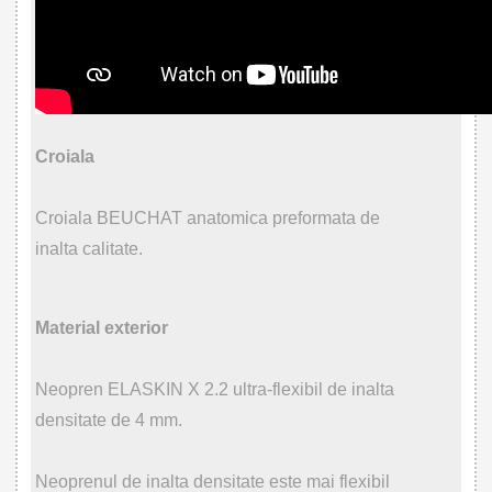
Croiala
Croiala BEUCHAT anatomica preformata de
inalta calitate.
Material exterior
Neopren ELASKIN X 2.2 ultra-flexibil de inalta
densitate de 4 mm.
Neoprenul de inalta densitate este mai flexibil