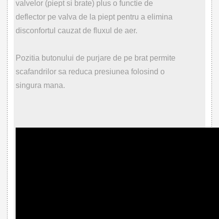
valvelor (piept si brate) plus o functie de
deflector pe valva de la piept pentru a elimina
disconfortul cauzat de fluxul de aer.
Pozitia butonului de purjare de pe brat permite
scafandrilor sa reduca presiunea folosind o
singura mana.