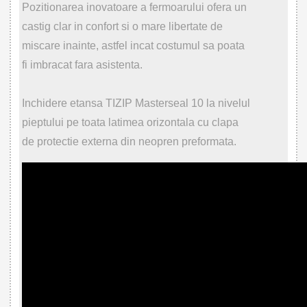
Pozitionarea inovatoare a fermoarului ofera un
castig clar in confort si o mare libertate de
miscare inainte, astfel incat costumul sa poata
fi imbracat fara asistenta.
Inchidere etansa TIZIP Masterseal 10 la nivelul
pieptului pe toata latimea orizontala cu clapa
de protectie externa din neopren preformata.