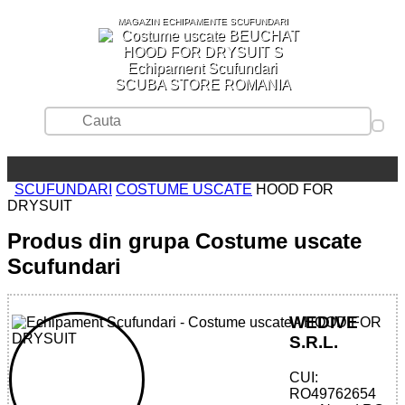
MAGAZIN ECHIPAMENTE SCUFUNDARI
SCUBA STORE ROMANIA
SCUFUNDARI
COSTUME USCATE
HOOD FOR
DRYSUIT
Produs din grupa Costume uscate
Scufundari
WEDIVE
S.R.L.
CUI:
32785546814 - HOOD FOR DRYSUIT
RO49762654