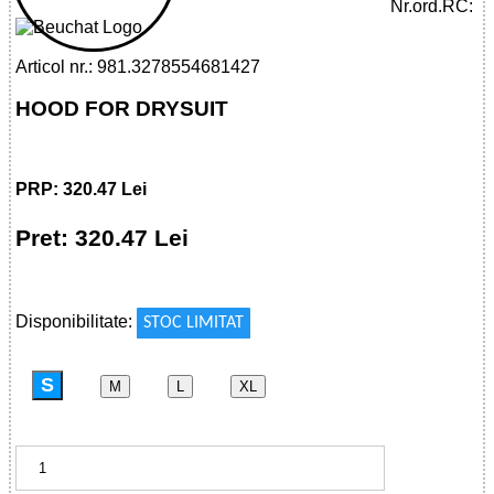
Nr.ord.RC:
Articol nr.: 981.3278554681427
HOOD FOR DRYSUIT
PRP: 320.47 Lei
Pret: 320.47 Lei
!
Disponibilitate:
STOC LIMITAT
S
M
L
XL