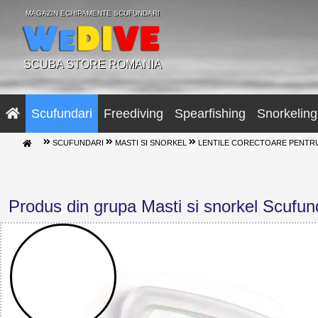
MAGAZIN ECHIPAMENTE SCUFUNDARI
SCUBA STORE ROMANIA
Scufundari
Freediving
Spearfishing
Snorkeling
SCUFUNDARI
MASTI SI SNORKEL
LENTILE CORECTOARE PENTRU 
Produs din grupa Masti si snorkel Scufun