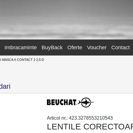
Imbracaminte
BuyBack
Oferte
Voucher
Contact
MASCA X CONTACT 2 2,5 D
dari
Articol nr.: 423.3278553210543
LENTILE CORECTOA