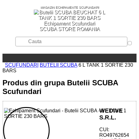
MAGAZIN ECHIPAMENTE SCUFUNDARI
SCUBA STORE ROMANIA
SCUFUNDARI
BUTELII SCUBA
6 L TANK 1 SORTIE 230
BARS
Produs din grupa Butelii SCUBA
Scufundari
WEDIVE
S.R.L.
CUI:
32785531778 - 6 L TANK 1 SORTIE 230
RO49762654