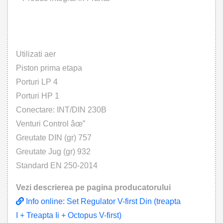
Utilizati aer
Piston prima etapa
Porturi LP 4
Porturi HP 1
Conectare: INT/DIN 230B
Venturi Control âœ”
Greutate DIN (gr) 757
Greutate Jug (gr) 932
Standard EN 250-2014
Vezi descrierea pe pagina producatorului
Info online: Set Regulator V-first Din (treapta
I + Treapta Ii + Octopus V-first)