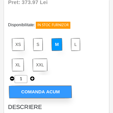
Pret: 373.97 Lei
!
Disponibilitate:
IN STOC FURNIZOR
M
XS
S
L
XL
XXL
COMANDA ACUM
DESCRIERE