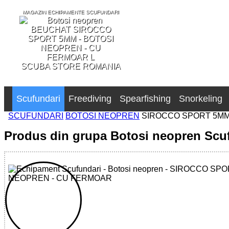
MAGAZIN ECHIPAMENTE SCUFUNDARI
SCUBA STORE ROMANIA
Scufundari
Freediving
Spearfishing
Snorkeling
SCUFUNDARI
BOTOSI NEOPREN
SIROCCO SPORT 5M
Produs din grupa Botosi neopren Scu
32785521713 - SIROCCO SPORT 5MM BOOTS WITH ZIP