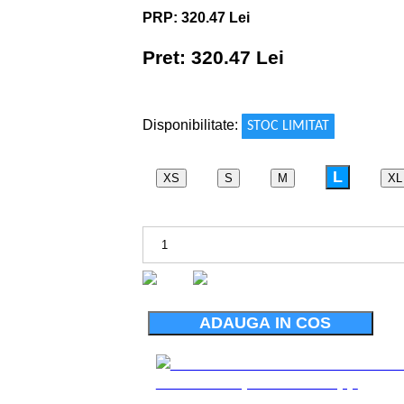
PRP: 320.47 Lei
Pret: 320.47 Lei
!
Disponibilitate:
STOC LIMITAT
L
XS
S
M
XL
ADAUGA IN COS