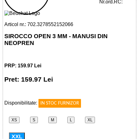
GLOVES
Nr.ord.RC:
Articol nr.: 702.3278552152066
SIROCCO OPEN 3 MM - MANUSI DIN
NEOPREN
PRP: 159.97 Lei
Pret: 159.97 Lei
!
Disponibilitate:
IN STOC FURNIZOR
XS
S
M
L
XL
XXL