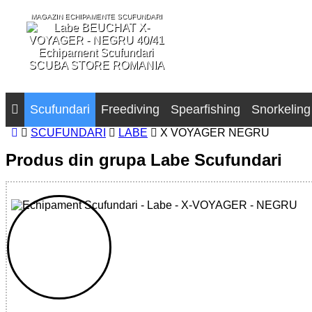
MAGAZIN ECHIPAMENTE SCUFUNDARI
SCUBA STORE ROMANIA
Scufundari
Freediving
Spearfishing
Snorkeling
SCUFUNDARI
LABE
X VOYAGER NEGRU
Produs din grupa Labe Scufundari
32785515565 - X-VOYAGER - BLACK