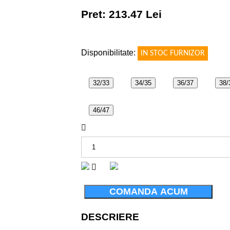
Pret: 213.47 Lei
!
Disponibilitate:
IN STOC FURNIZOR
32/33
34/35
36/37
38/
46/47
COMANDA ACUM
DESCRIERE