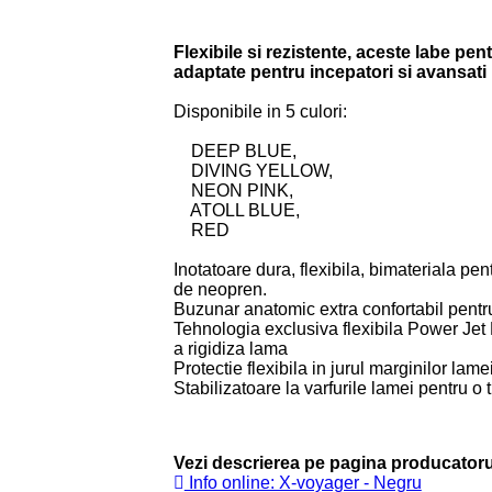
Flexibile si rezistente, aceste labe pe
adaptate pentru incepatori si avansati
Disponibile in 5 culori:
DEEP BLUE,
DIVING YELLOW,
NEON PINK,
ATOLL BLUE,
RED
Inotatoare dura, flexibila, bimateriala pent
de neopren.
Buzunar anatomic extra confortabil pentru
Tehnologia exclusiva flexibila Power Jet
a rigidiza lama
Protectie flexibila in jurul marginilor lame
Stabilizatoare la varfurile lamei pentru o 
Vezi descrierea pe pagina producatoru
Info online: X-voyager - Negru