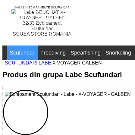
MAGAZIN ECHIPAMENTE SCUFUNDARI
SCUBA STORE ROMANIA
Scufundari
Freediving
Spearfishing
Snorkeling
SCUFUNDARI
LABE
X VOYAGER GALBEN
Produs din grupa Labe Scufundari
32785515563 - X-VOYAGER - YELLOW