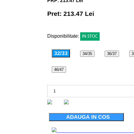
PRP: 213.47 Lei
Pret: 213.47 Lei
!
Disponibilitate:
IN STOC
32/33
34/35
36/37
3
46/47
ADAUGA IN COS