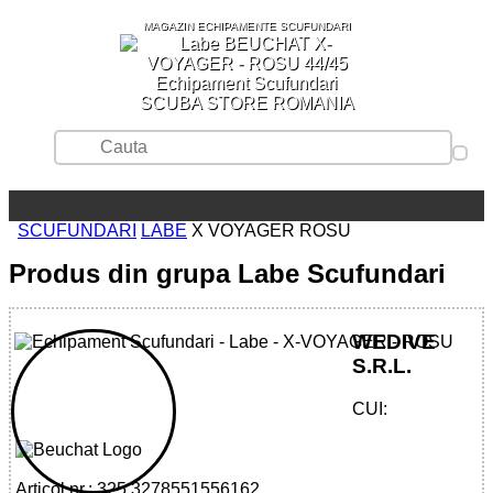
MAGAZIN ECHIPAMENTE SCUFUNDARI
SCUBA STORE ROMANIA
SCUFUNDARI
LABE
X VOYAGER ROSU
Produs din grupa Labe Scufundari
WEDIVE
S.R.L.
32785515561 - X-VOYAGER - RED
CUI:
Articol nr.: 325.3278551556162