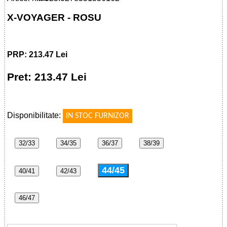
X-VOYAGER - ROSU
PRP: 213.47 Lei
Pret: 213.47 Lei
!
Disponibilitate:
IN STOC FURNIZOR
32/33
34/35
36/37
38/39
44/45
40/41
42/43
46/47