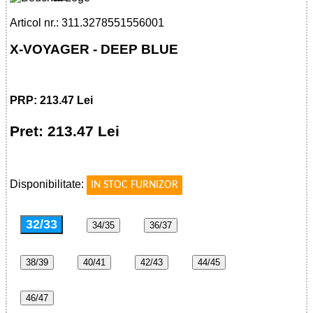
Articol nr.: 311.3278551556001
X-VOYAGER - DEEP BLUE
PRP: 213.47 Lei
Pret: 213.47 Lei
!
Disponibilitate:
IN STOC FURNIZOR
32/33
34/35
36/37
38/39
40/41
42/43
44/45
46/47