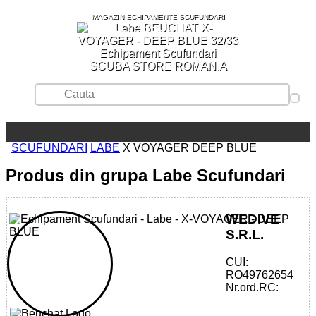
MAGAZIN ECHIPAMENTE SCUFUNDARI
SCUBA STORE ROMANIA
SCUFUNDARI
LABE
X VOYAGER DEEP BLUE
Produs din grupa Labe Scufundari
WEDIVE
S.R.L.
CUI:
32785515560 - X-VOYAGER - DEEP
RO49762654
BLUE
Nr.ord.RC: