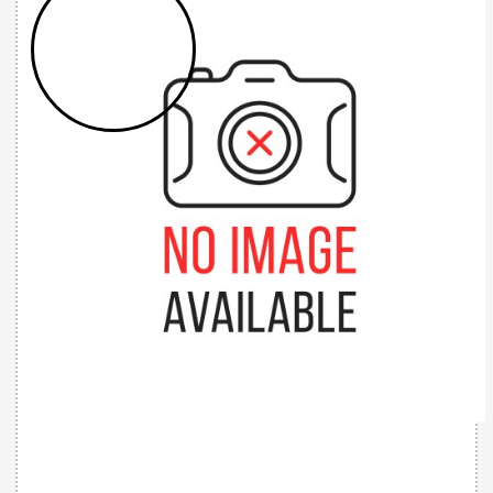
32785515496 - LIBECCIO ELITE CARBON