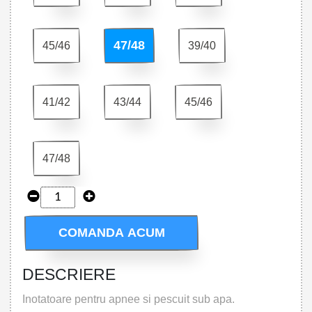
47/48
45/46
39/40
41/42
43/44
45/46
47/48
COMANDA ACUM
DESCRIERE
Inotatoare pentru apnee si pescuit sub apa.