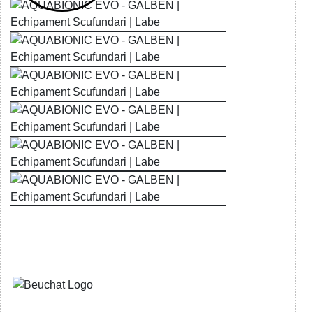
32785515481 - AQUABIONIC EVO -
YELLOW