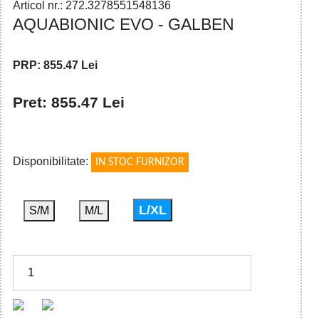
Articol nr.: 272.3278551548136
AQUABIONIC EVO - GALBEN
PRP: 855.47 Lei
Pret: 855.47 Lei
!
Disponibilitate:
IN STOC FURNIZOR
L/XL
S/M
M/L