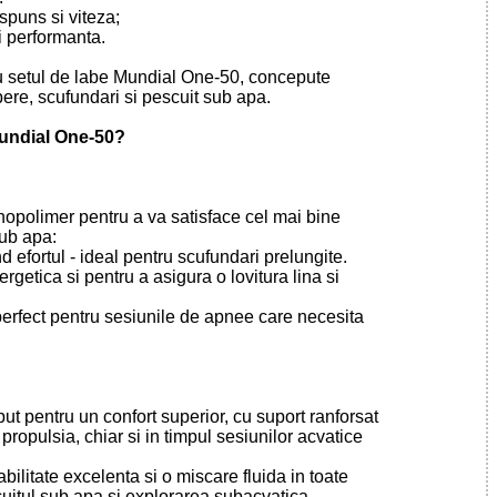
spuns si viteza;
i performanta.
cu setul de labe Mundial One-50, concepute
bere, scufundari si pescuit sub apa.
Mundial One-50?
hnopolimer pentru a va satisface cel mai bine
sub apa:
 efortul - ideal pentru scufundari prelungite.
getica si pentru a asigura o lovitura lina si
 perfect pentru sesiunile de apnee care necesita
t pentru un confort superior, cu suport ranforsat
ropulsia, chiar si in timpul sesiunilor acvatice
litate excelenta si o miscare fluida in toate
cuitul sub apa si explorarea subacvatica.