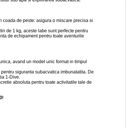
 in coada de peste: asigura o miscare precisa si
tin de 1 kg, aceste labe sunt perfecte pentru
eanta de echipament pentru toate aventurile
nica, avand un model unic format in timpul
te pentru siguranta subacvatica imbunatatita. De
ia 1-Dive.
retie absoluta pentru toate activitatile tale de
0!