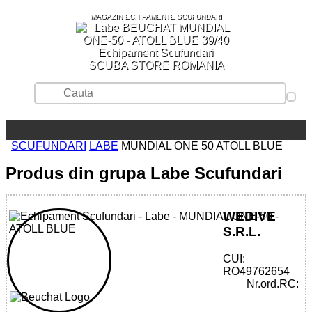
MAGAZIN ECHIPAMENTE SCUFUNDARI
SCUBA STORE ROMANIA
SCUFUNDARI
LABE
MUNDIAL ONE 50 ATOLL BLUE
Produs din grupa Labe Scufundari
WEDIVE
S.R.L.
CUI:
32785515427 - MUNDIAL ONE - 50 -
RO49762654
Nr.ord.RC: