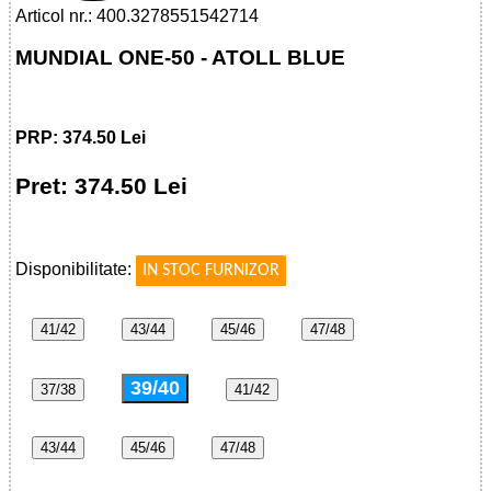
Articol nr.: 400.3278551542714
MUNDIAL ONE-50 - ATOLL BLUE
PRP: 374.50 Lei
Pret: 374.50 Lei
!
Disponibilitate:
IN STOC FURNIZOR
41/42
43/44
45/46
47/48
39/40
37/38
41/42
43/44
45/46
47/48