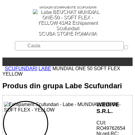
MAGAZIN ECHIPAMENTE SCUFUNDARI
SCUBA STORE ROMANIA
SCUFUNDARI
LABE
MUNDIAL ONE 50 SOFT FLEX
YELLOW
Produs din grupa Labe Scufundari
WEDIVE
S.R.L.
CUI:
32785515424 - MUNDIAL ONE-50 - SOFT
RO49762654
FLEX - YELLOW
Nr.ord.RC: