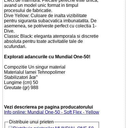
Efect de marmura: Fiecare pereche este unica,
avand un model unic format in timpul
procesului de fabricatie.
Dive Yellow: Culoare de inalta vizibilitate
pentru siguranta subacvatica imbunatatita. De
asemenea, se potriveste perfect cu colectia 1-
Dive.
Classic Black: eleganta atemporala si discretie
absoluta pentru toate activitatile tale de
scufundari.
Explorati adancurile cu Mundial One-50!
Compozitie Un singur material
Materialul lamei Tehnopolimer
Stabilizatori âœ”
Lungime (cm) 50
Greutate (gr) 988
Vezi descrierea pe pagina producatorului
Info online: Mundial One-50 - Soft Flex - Yellow
Distribuie unui prieten