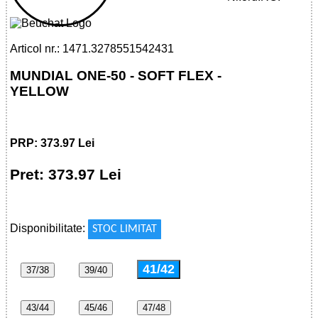
Articol nr.: 1471.3278551542431
MUNDIAL ONE-50 - SOFT FLEX -
YELLOW
PRP: 373.97 Lei
Pret: 373.97 Lei
!
Disponibilitate:
STOC LIMITAT
41/42
37/38
39/40
43/44
45/46
47/48