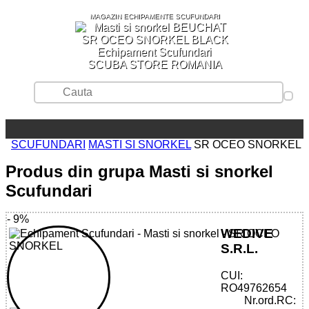
MAGAZIN ECHIPAMENTE SCUFUNDARI
SCUBA STORE ROMANIA
SCUFUNDARI
MASTI SI SNORKEL
SR OCEO SNORKEL
Produs din grupa Masti si snorkel
Scufundari
- 9%
WEDIVE
S.R.L.
CUI:
32785515222 - SR OCEO SNORKEL
RO49762654
Nr.ord.RC: