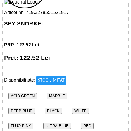
Articol nr.: 719.3278551521917
SPY SNORKEL
PRP: 122.52 Lei
Pret: 122.52 Lei
!
Disponibilitate:
STOC LIMITAT
ACID GREEN
MARBLE
DEEP BLUE
BLACK
WHITE
FLUO PINK
ULTRA BLUE
RED