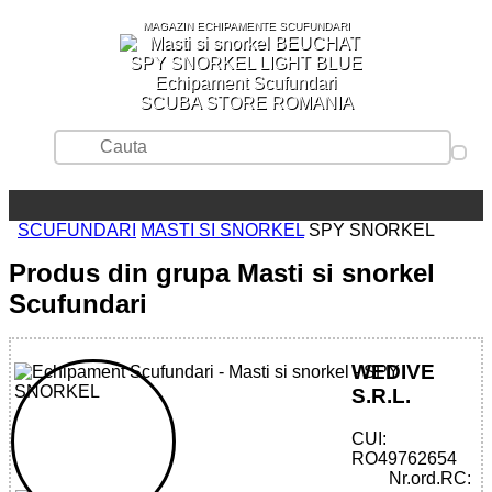
MAGAZIN ECHIPAMENTE SCUFUNDARI
SCUBA STORE ROMANIA
SCUFUNDARI
MASTI SI SNORKEL
SPY SNORKEL
Produs din grupa Masti si snorkel
Scufundari
WEDIVE
S.R.L.
CUI:
32785515219 - SPY SNORKEL
RO49762654
Nr.ord.RC: