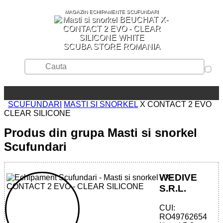
MAGAZIN ECHIPAMENTE SCUFUNDARI
SCUBA STORE ROMANIA
SCUFUNDARI
MASTI SI SNORKEL
X CONTACT 2 EVO
CLEAR SILICONE
Produs din grupa Masti si snorkel
Scufundari
WEDIVE
S.R.L.
CUI:
32785515182 - X-CONTACT 2 EVO -
RO49762654