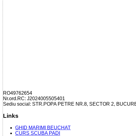
RO49762654
Nr.ord.RC: J2024005505401
Sediu social: STR.POPA PETRE NR.8, SECTOR 2, BUCUR
Links
GHID MARIMI BEUCHAT
CURS SCUBA PADI