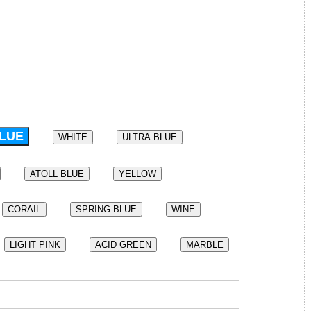
BLUE
WHITE
ULTRA BLUE
ATOLL BLUE
YELLOW
CORAIL
SPRING BLUE
WINE
LIGHT PINK
ACID GREEN
MARBLE