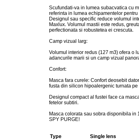
Scufundati-va in lumea subacvatica cu m
referinta in lumea echipamentelor pentru 
Designul sau specific reduce volumul in
Maxlux. Volumul mastii este redus, greuta
perfectionata si robustetea ei crescuta.
Camp vizual larg:
Volumul interior redus (127 m3) ofera o l
adancurile marii si un camp vizual panora
Confort:
Masca fara curele: Confort deosebit dato
fusta din silicon hipoalergenic turnata pe 
Designul compact al fustei face ca masca s
fetelor subtiri.
Masca colorata sau sobra disponibila in 1
SPY PURGE!
Type
Single lens