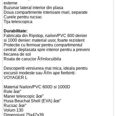
externe
Buzunar lateral interior din plasa
Doua compartimente interioare mari, separate
Curele pentru rucsac
Tija telescopica
Durabilitate:
Fabricata din Ripstop, nailon/PVC 600 denier
si 1000 denier: material usor, foarte rezistent
Protectie cu fermoar pentru compartimentul
central: deplasata spre interior pentru a preveni
frecarea de sol
Roata de carucior Ã®nlocuibila
Descoperiti versiunea mai mica, ideala pentru
excursii modeste sau Ã®n ape fierbinti:
VOYAGER L
Material Nailon/PVC 600D si 1000D
Role âœ”
Maner telescopic âœ”
Husa Beuchat Shell (EVA) âœ”
Rucsac âœ”
Volum 130
Dimensiuni 75x47x39