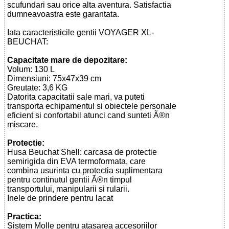
scufundari sau orice alta aventura. Satisfactia
dumneavoastra este garantata.
Iata caracteristicile gentii VOYAGER XL-
BEUCHAT:
Capacitate mare de depozitare:
Volum: 130 L
Dimensiuni: 75x47x39 cm
Greutate: 3,6 KG
Datorita capacitatii sale mari, va puteti
transporta echipamentul si obiectele personale
eficient si confortabil atunci cand sunteti Ã®n
miscare.
Protectie:
Husa Beuchat Shell: carcasa de protectie
semirigida din EVA termoformata, care
combina usurinta cu protectia suplimentara
pentru continutul gentii Ã®n timpul
transportului, manipularii si rularii.
Inele de prindere pentru lacat
Practica:
Sistem Molle pentru atasarea accesoriilor