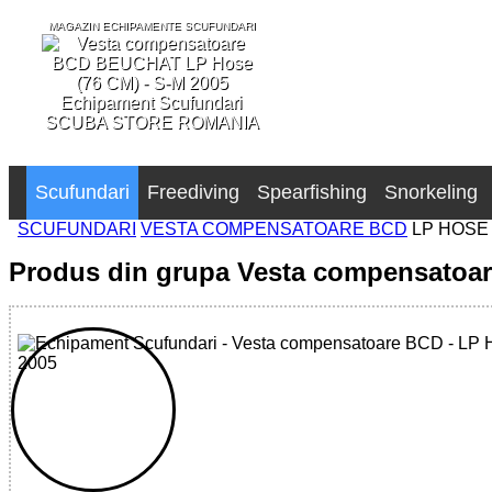
MAGAZIN ECHIPAMENTE SCUFUNDARI
SCUBA STORE ROMANIA
Scufundari
Freediving
Spearfishing
Snorkeling
SCUFUNDARI
VESTA COMPENSATOARE BCD
LP HOSE 
Produs din grupa Vesta compensatoa
32785504507 - LP Hose (76 CM) - S-M 2005