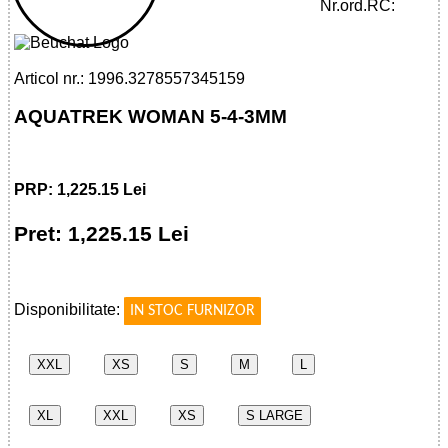
3MM
Nr.ord.RC:
Articol nr.: 1996.3278557345159
AQUATREK WOMAN 5-4-3MM
PRP: 1,225.15 Lei
Pret: 1,225.15 Lei
!
Disponibilitate:
IN STOC FURNIZOR
XXL
XS
S
M
L
XL
XXL
XS
S LARGE