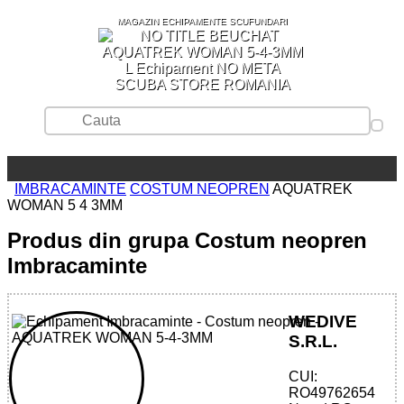
MAGAZIN ECHIPAMENTE SCUFUNDARI
SCUBA STORE ROMANIA
IMBRACAMINTE
COSTUM NEOPREN
AQUATREK
WOMAN 5 4 3MM
Produs din grupa Costum neopren
Imbracaminte
WEDIVE
S.R.L.
CUI:
32785573451 - AQUATREK WOMAN 5-4-
RO49762654