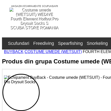
MAGAZIN ECHIPAMENTE SCUFUNDARI
SCUBA STORE ROMANIA
Scufundari
Freediving
Spearfishing
Snorkeling
BUYBACK
COSTUME UMEDE (WETSUIT)
FOURTH ELEM
Produs din grupa Costume umede (W
66600000000 - Fourth Element Hotfoot Pro Drysuit Socks