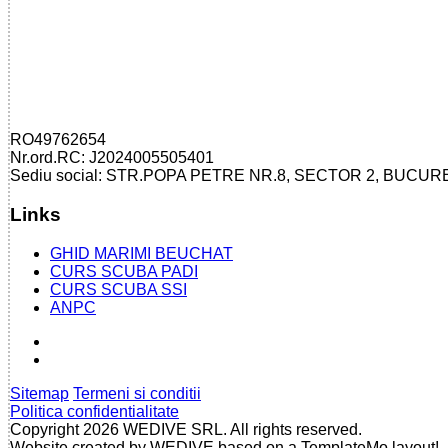
RO49762654
Nr.ord.RC: J2024005505401
Sediu social: STR.POPA PETRE NR.8, SECTOR 2, BUCUR
Links
GHID MARIMI BEUCHAT
CURS SCUBA PADI
CURS SCUBA SSI
ANPC
Sitemap
Termeni si conditii
Politica confidentialitate
Copyright 2026 WEDIVE SRL. All rights reserved.
Website created by WEDIVE based on a TemplateMo layout!