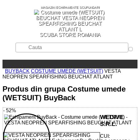
MAGAZIN ECHIPAMENTE SCUFUNDARI
SCUBA STORE ROMANIA
BUYBACK
COSTUME UMEDE (WETSUIT)
VESTA
NEOPREN SPEARFISHING BEUCHAT ATLANT
Produs din grupa Costume umede
(WETSUIT) BuyBack
- 52%
WEDIVE
S.R.L.
CUI: