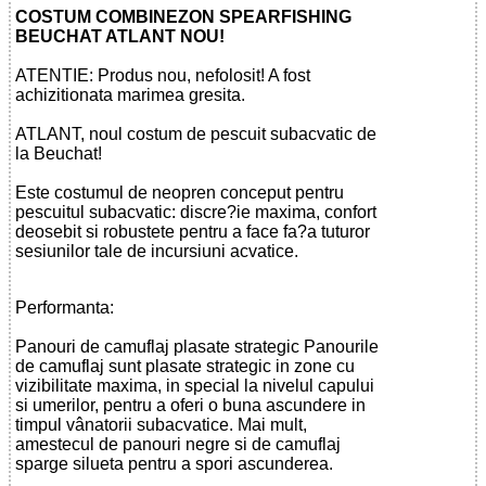
COSTUM COMBINEZON SPEARFISHING
BEUCHAT ATLANT NOU!
ATENTIE: Produs nou, nefolosit! A fost
achizitionata marimea gresita.
ATLANT, noul costum de pescuit subacvatic de
la Beuchat!
Este costumul de neopren conceput pentru
pescuitul subacvatic: discre?ie maxima, confort
deosebit si robustete pentru a face fa?a tuturor
sesiunilor tale de incursiuni acvatice.
Performanta:
Panouri de camuflaj plasate strategic Panourile
de camuflaj sunt plasate strategic in zone cu
vizibilitate maxima, in special la nivelul capului
si umerilor, pentru a oferi o buna ascundere in
timpul vânatorii subacvatice. Mai mult,
amestecul de panouri negre si de camuflaj
sparge silueta pentru a spori ascunderea.