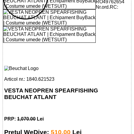
RO49762654
Nr.ord.RC:
6215 - VESTA NEOPREN
SPEARFISHING BEUCHAT ATLANT
Articol nr.: 1840.621523
VESTA NEOPREN SPEARFISHING
BEUCHAT ATLANT
PRP:
1,070.00
Lei
Pretul WeDive:
510.00
Lei