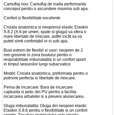
Camuflaj nou: Camuflaj de inalta performanta
conceput pentru o ascundere maxima sub apa.
Confort si flexibilitate excelente
Croiala anatomica si neoprenul elastic Elaskin
X.8.2 (X.6 pe umeri, spate si gluga) va ofera o
mare libertate de miscare, astfel incât sa va
puteti simti confortabil in si sub apa.
Bust extrem de flexibil si usor: neopren de 2
mm grosime in zona bustului pentru o
respirabilitate imbunatatita si un confort sporit
in timpul sesiunilor lungi subacvatice
Model: Croiala anatomica, preformata pentru o
potrivire perfecta si libertate de miscare.
Perna de incarcare: Bara de incarcare
captusita si petic din PU pentru a facilita
incarcarea arbaletei si a preveni alunecarea.
Gluga imbunatatita: Gluga din neopren elastic
Elaskin X.8.6 pentru o flexibilitate si un confort
sporite. Țesatura materialului este intarita,